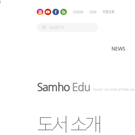
l
LOGIN
JOIN
주문조회
NEWS
Samho
Edu
THANK YOU FOR LETTING GO
도서 소개