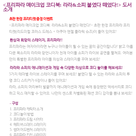
프리파라 메이크업 코디북
라라
소피 붙였다 떼었다
도서
<
:
&
!>
소개
초판 한정 프리티켓 증정 이벤트
<
프리파라 메이크업 코디북
:
라라
&
소피 붙였다 떼었다
!>
초판 한정 프리파라 프리
티켓
(
리드미컬 코러스 드레스
+
아쿠아 엔젤 플라워 슈즈
)
이 들어 있어요
!
환상과 희망의 스테이지
,
프리파라
!!
프리파라는 여자아이라면 누구나 아이돌이 될 수 있는 꿈의 공간이랍니다
!
밝고 아름
다운 목소리의 라라와 맏언니이자 천재 아이돌 소피가 라이브 공연을 펼쳐요
.
여러분
만의 특별한 프리파라 아이돌 의상과 스테이지를 꾸며 보세요
!
라라와 소피의 애니메이션과 게임 속 다양한 의상으로 코디 놀이를 해보세요
!
5
가지 테마별 라이브 스테이지를 꾸며 보세요
!
붙였다 뗄 수 있는 라라와 소피의 투
명 코디 스티커가
6
장이나 들어 있어요
!
라라
,
소피의 머리부터 발끝까지 애니메이션과 게임 속에 등장했던 액세서리로 코디
하고 믹스 매치할 수 있어요
.
나만의 센스로 차별화된 패션 코디 감각을 뽐내 보세요
!
-
구성
1.
프리파라 캐릭터 소개
2.
코디 놀이 방법
3.
프리파라 드림 시어터
4.
해피 버스데이 스테이지
5.
썸머 어드벤처 스테이지
6.
프리파라 키친 스테이지