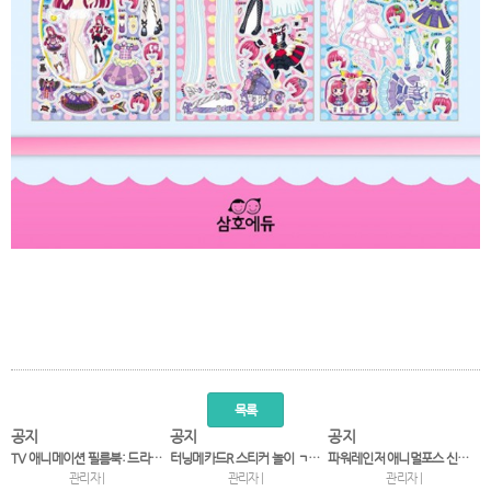
목록
공지
공지
공지
TV 애니메이션 필름북: 드라이브헤드 ①
터닝메카드R 스티커 놀이 ㄱㄴㄷ
파워레인저 애니멀포스 신나게 야생동물 종이접기
관리자 |
관리자 |
관리자 |