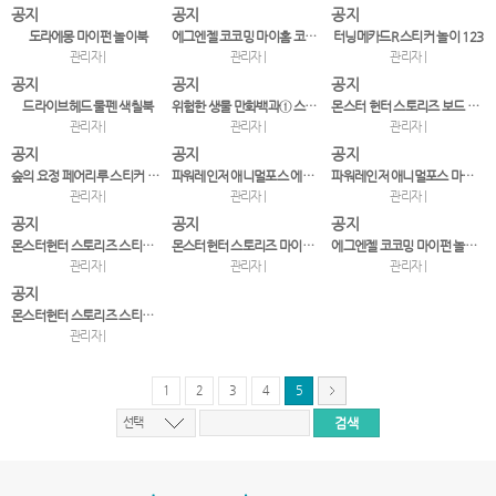
공지
공지
공지
도라에몽 마이펀 놀이북
에그엔젤 코코밍 마이홈 코디북2
터닝메카드R 스티커 놀이 123
관리자 |
관리자 |
관리자 |
공지
공지
공지
드라이브헤드 물펜 색칠북
위험한 생물 만화백과① 스컹피와 화산섬의 드래곤
몬스터 헌터 스토리즈 보드 놀이북: 최고의 라이더
관리자 |
관리자 |
관리자 |
공지
공지
공지
숲의 요정 페어리루 스티커 코디북
파워레인저 애니멀포스 에듀 스티커 놀이
파워레인저 애니멀포스 마이펀 놀이북
관리자 |
관리자 |
관리자 |
공지
공지
공지
몬스터헌터 스토리즈 스티커 놀이 ㄱㄴㄷ
몬스터헌터 스토리즈 마이펀 놀이북
에그엔젤 코코밍 마이펀 놀이북2
관리자 |
관리자 |
관리자 |
공지
몬스터헌터 스토리즈 스티커 놀이 123
관리자 |
1
2
3
4
5
선택
서
울
출