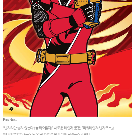
Prev
Next
“닌자지만 숨지 않는다! 불타오른다!” 새로운 레인저 등장, 『파워레인저 닌자포스』!
현대에 부활하려는 악당 ‘악귀 환월’을 막기 위해 닌자포스가 왔다!