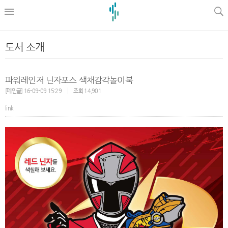
l
도서 소개
파워레인저 닌자포스 색채감각놀이북
[메인글] 16-09-09 15:29
조회 14,901
link