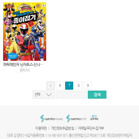
파워레인저 닌자포스 신나게 짜짜짜짠 종이접기
관리자 |
6
7
8
9
선택
서
울
출
장
안
마
|
|
이용약관
개인정보취급방침
이메일무단수집거부
파
주
대표 김정태 | 사업자등록번호 114-98-69187 | 통신판매업신고 제06715호 개인정보관리책임자