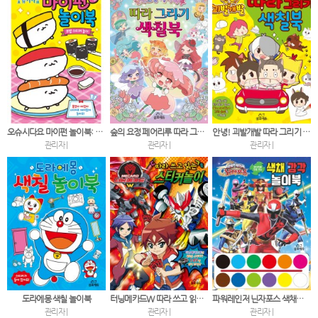
오슈시다요 마이펀 놀이북: 초밥 스티커 놀이
숲의 요정 페어리루 따라 그리기 색칠북
안녕! 괴발개발 따라 그리기 색칠북
관리자 |
관리자 |
관리자 |
도라에몽 색칠 놀이북
터닝메카드W 따라 쓰고 읽는 스티커놀이
파워레인저 닌자포스 색채감각놀이북
관리자 |
관리자 |
관리자 |