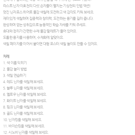
라스트 닌자 이호천의 다섯 손자들이 펼치는 기상천외 인법 액션!
멋진 닌자포스 히어로 물감 색칠에 도전하고 색 감각도 키워 보세요.
재미있게 색칠하며 집중력과 창의력, 도전하는 용기를 길러 줍니다.
완성하며 얻는 성취감으로 능동적인 학습 자세를 키워 주세요.
휴대와 정리가 간편한 수채 물감 팔레트가 들어 있어요.
도톰한 용지를 사용하여, 수채화에 알맞아요.
색칠 페이지를 이어서 붙이면 대형 포스터 색칠 놀이도 만들 수 있어요.
차례
1. 색 이름 익히기
2. 물감 놀이 방법
3. 색칠 연습하기
4. 레드 닌자를 색칠해 보세요.
5. 블루 닌자를 색칠해 보세요.
6. 옐로우 닌자를 색칠해 보세요.
7. 화이트 닌자를 색칠해 보세요.
8. 핑크 닌자를 색칠해 보세요.
9. 골드 닌자를 색칠해 보세요.
10. 닌자킹을 색칠해 보세요.
11. 바이슨킹을 색칠해 보세요.
12. 시노비 닌자를 색칠해 보세요.