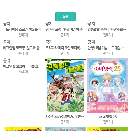
목록
공지
공지
공지
도라에몽 스크린 색칠놀이
귀여운 표정 가득! 어린이 종이접기
엉뚱발랄 콩순이 친구와 함께 종이접기
관리자 |
관리자 |
관리자 |
공지
공지
공지
에그엔젤 코코밍: 친구와 함께 종이접기
프리파라 메이크업 코디북: 라라♥파루루 붙였다 떼었다!
안녕! 괴발개발 보드게임: 강아지 구출 대작전
관리자 |
관리자 |
관리자 |
공지
에그엔젤 코코밍 마이홈 코디북 붙였다 떼었다!
관리자 |
사이언스 Q 어드벤처: ①곤충월드 대탈출!
소녀 명작 25
관리자 |
관리자 |