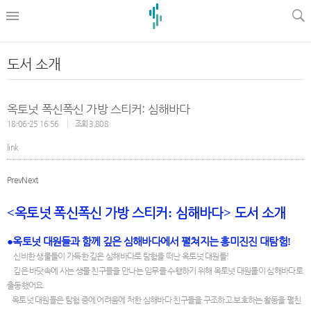
l
도서 소개
옥토넛 폭신폭신 가방 스티커: 심해바다
18-06-25 16:56
조회 3,808
link
Prev
Next
<
옥토넛 폭신폭신 가방 스티커
:
심해바다
>
도서 소개
●
옥토넛 대원들과 함께 깊은 심해바다에서 펼쳐지는 흥미진진 대탐험
!
신비한 생물들이 가득한 깊은 심해바다로 탐험을 떠난 옥토넛 대원들
!
깊은 바닷속에 사는 생물 친구들을 만나는 임무를 수행하기 위해 옥토넛 대원들이 심해바다로
출동했어요
.
옥토넛 대원들은 탐험 중에 어려움에 처한 심해바다 친구들을 구조하고 보호하는 활동을 펼친