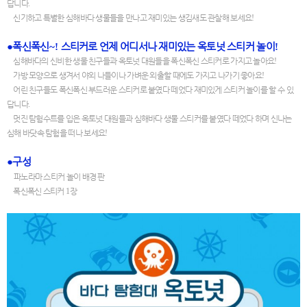
답니다
.
신기하고 특별한 심해바다 생물들을 만나고 재미있는 생김새도 관찰해 보세요
!
●
폭신폭신
~!
스티커로 언제 어디서나 재미있는 옥토넛 스티커 놀이
!
심해바다의 신비한 생물 친구들과 옥토넛 대원들을 폭신폭신 스티커로 가지고 놀아요
!
가방 모양으로 생겨서 야외 나들이나 가벼운 외출할 때에도 가지고 나가기 좋아요
!
어린 친구들도 폭신폭신 부드러운 스티커로 붙였다 떼었다 재미있게 스티커 놀이를 할 수 있
답니다
.
멋진 탐험수트를 입은 옥토넛 대원들과 심해바다 생물 스티커를 붙였다 떼었다 하며 신나는
심해 바닷속 탐험을 떠나 보세요
!
●
구성
파노라마 스티커 놀이 배경 판
폭신폭신 스티커
1
장