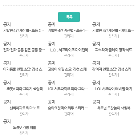
목록
공지
공지
공지
기발한 4칸 계산법 – 초등 2~3학년
기발한 4칸 계산법 – 초등 1~2학년
기발한 4칸 계산법 – 예비 초등~1학년
관리자 |
관리자 |
관리자 |
공지
공지
공지
진짜 진짜 공룡 같은 공룡 종이접기
L.O.L 서프라이즈 마이팬북
파노라마 플레이 명작 세트
관리자 |
관리자 |
관리자 |
공지
공지
공지
아기동물 연필 소묘: 감성 스케치, 오늘도 그리기
고양이 연필 소묘: 감성 스케치, 오늘도 그리기
강아지 연필 소묘: 감성 스케치, 오늘도 그리기
관리자 |
관리자 |
관리자 |
공지
공지
공지
또봇V 따라 그리기 색칠북
LOL 서프라이즈 따라 그리기 색칠북
LOL 서프라이즈 비밀 쪽지
관리자 |
관리자 |
관리자 |
공지
공지
공지
신비아파트 퇴마 노트
숲의요정 페어리루 스티커 코디북 2
옥토넛 도장놀이 색칠북
관리자 |
관리자 |
관리자 |
공지
또봇V 가방 퍼즐
관리자 |