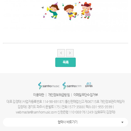
목록
서
울
출
장
안
마
|
|
이용약관
개인정보취급방침
이메일무단수집거부
파
주
대표 김정태 | 사업자등록번호 114-98-69187 | 통신판매업신고 제06715호 개인정보관리책임자
출
김정태 | 경기도 파주시 문발로 175 | 전화 1577-3588 | 팩스 031-955-3599 |
장
webmaster@samhomusic.com 신한은행 110-088-761249 (삼호뮤직:김정태)
안
마
협력사 바로가기
출
장