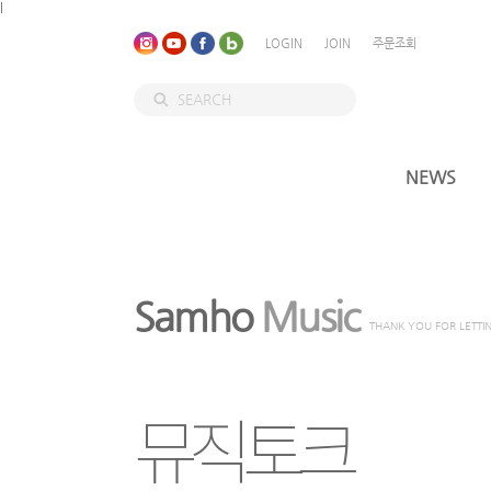
l
LOGIN
JOIN
주문조회
NEWS
Samho
Music
THANK YOU FOR LETTI
뮤직토크