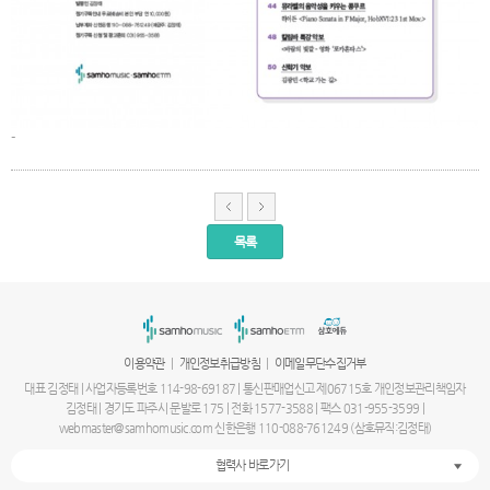
-
목록
서
울
출
장
안
마
|
|
이용약관
개인정보취급방침
이메일무단수집거부
파
주
대표 김정태 | 사업자등록번호 114-98-69187 | 통신판매업신고 제06715호 개인정보관리책임자
출
김정태 | 경기도 파주시 문발로 175 | 전화 1577-3588 | 팩스 031-955-3599 |
장
webmaster@samhomusic.com 신한은행 110-088-761249 (삼호뮤직:김정태)
안
마
협력사 바로가기
출