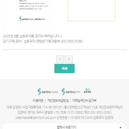
2025년 8월 삼호뮤직톡 표지와 목차입니다 :)
정기구독 문의 : 삼호뮤직 콘텐츠기획개발부 (031-955-3588)
목록
서
울
출
장
안
마
|
|
이용약관
개인정보취급방침
이메일무단수집거부
파
주
대표 김정태 | 사업자등록번호 114-98-69187 | 통신판매업신고 제06715호 개인정보관리책임자
출
김정태 | 경기도 파주시 문발로 175 | 전화 1577-3588 | 팩스 031-955-3599 |
장
webmaster@samhomusic.com 신한은행 110-088-761249 (삼호뮤직:김정태)
안
마
협력사 바로가기