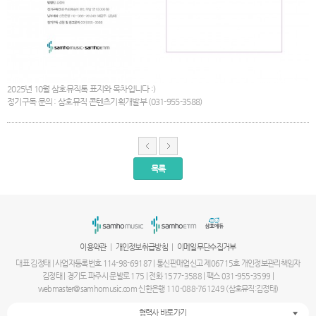
2025년 10월 삼호뮤직톡 표지와 목차입니다 :)
정기구독 문의 : 삼호뮤직 콘텐츠기획개발부 (031-955-3588)
목록
서
울
출
장
안
마
|
|
이용약관
개인정보취급방침
이메일무단수집거부
파
주
대표 김정태 | 사업자등록번호 114-98-69187 | 통신판매업신고 제06715호 개인정보관리책임자
출
김정태 | 경기도 파주시 문발로 175 | 전화 1577-3588 | 팩스 031-955-3599 |
장
webmaster@samhomusic.com 신한은행 110-088-761249 (삼호뮤직:김정태)
안
마
협력사 바로가기