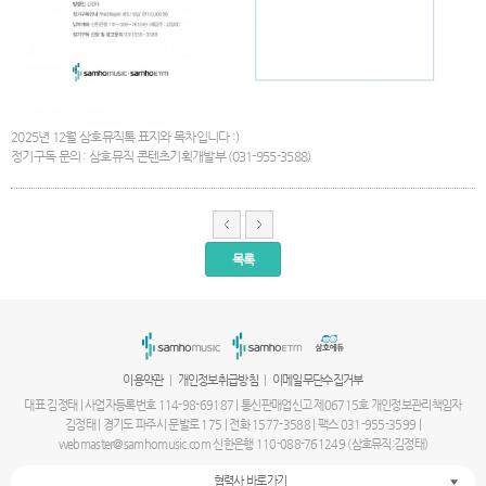
2025년 12월 삼호뮤직톡 표지와 목차입니다 :)
정기구독 문의 : 삼호뮤직 콘텐츠기획개발부 (031-955-3588)
목록
서
울
출
장
안
마
|
|
이용약관
개인정보취급방침
이메일무단수집거부
파
주
대표 김정태 | 사업자등록번호 114-98-69187 | 통신판매업신고 제06715호 개인정보관리책임자
출
김정태 | 경기도 파주시 문발로 175 | 전화 1577-3588 | 팩스 031-955-3599 |
장
webmaster@samhomusic.com 신한은행 110-088-761249 (삼호뮤직:김정태)
안
마
협력사 바로가기