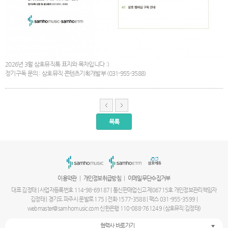
2026년 3월 삼호뮤직톡 표지와 목차입니다 :)
정기구독 문의 : 삼호뮤직 콘텐츠기획개발부 (031-955-3588)
목록
서
울
출
장
안
마
|
|
이용약관
개인정보취급방침
이메일무단수집거부
파
주
대표 김정태 | 사업자등록번호 114-98-69187 | 통신판매업신고 제06715호 개인정보관리책임자
출
김정태 | 경기도 파주시 문발로 175 | 전화 1577-3588 | 팩스 031-955-3599 |
장
webmaster@samhomusic.com 신한은행 110-088-761249 (삼호뮤직:김정태)
안
마
협력사 바로가기