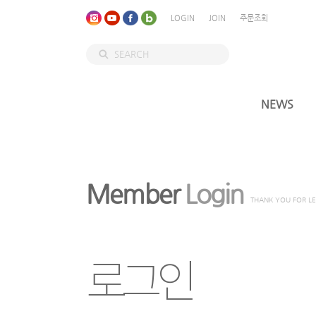
LOGIN
JOIN
주문조회
NEWS
Member
Login
THANK YOU FOR L
로그인