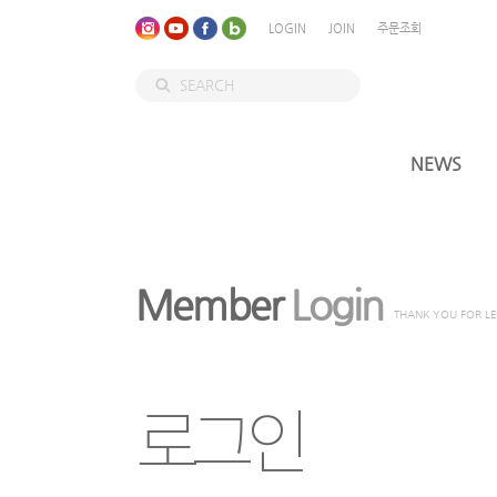
LOGIN
JOIN
주문조회
NEWS
Member
Login
THANK YOU FOR L
로그인