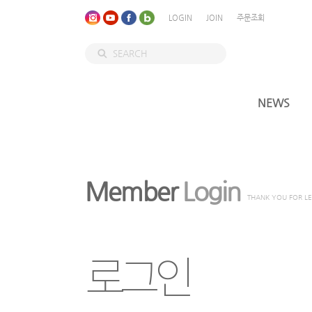
LOGIN
JOIN
주문조회
NEWS
Member
Login
THANK YOU FOR L
로그인