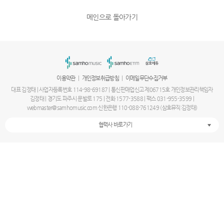
메인으로 돌아가기
|
|
이용약관
개인정보취급방침
이메일무단수집거부
대표 김정태 | 사업자등록번호 114-98-69187 | 통신판매업신고 제06715호 개인정보관리책임자
김정태 | 경기도 파주시 문발로 175 | 전화 1577-3588 | 팩스 031-955-3599 |
webmaster@samhomusic.com 신한은행 110-088-761249 (삼호뮤직:김정태)
협력사 바로가기