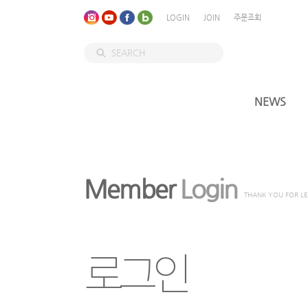
LOGIN
JOIN
주문조회
NEWS
Member
Login
THANK YOU FOR L
로그인