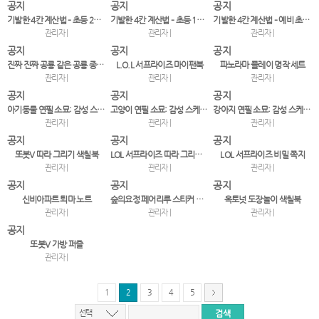
공지
공지
공지
기발한 4칸 계산법 – 초등 2~3학년
기발한 4칸 계산법 – 초등 1~2학년
기발한 4칸 계산법 – 예비 초등~1학년
관리자 |
관리자 |
관리자 |
공지
공지
공지
진짜 진짜 공룡 같은 공룡 종이접기
L.O.L 서프라이즈 마이팬북
파노라마 플레이 명작 세트
관리자 |
관리자 |
관리자 |
공지
공지
공지
아기동물 연필 소묘: 감성 스케치, 오늘도 그리기
고양이 연필 소묘: 감성 스케치, 오늘도 그리기
강아지 연필 소묘: 감성 스케치, 오늘도 그리기
관리자 |
관리자 |
관리자 |
공지
공지
공지
또봇V 따라 그리기 색칠북
LOL 서프라이즈 따라 그리기 색칠북
LOL 서프라이즈 비밀 쪽지
관리자 |
관리자 |
관리자 |
공지
공지
공지
신비아파트 퇴마 노트
숲의요정 페어리루 스티커 코디북 2
옥토넛 도장놀이 색칠북
관리자 |
관리자 |
관리자 |
공지
또봇V 가방 퍼즐
관리자 |
1
2
3
4
5
선택