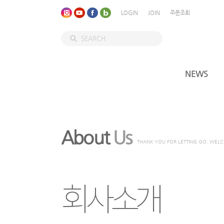
LOGIN
JOIN
주문조회
NEWS
About
Us
THANK YOU FOR LETTING GO. WEL
회사소개