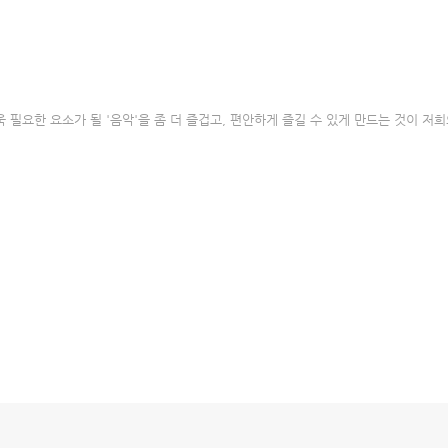
욱 필요한 요소가 될 '음악'을 좀 더 즐겁고, 편안하게 즐길 수 있게 만드는 것이 저