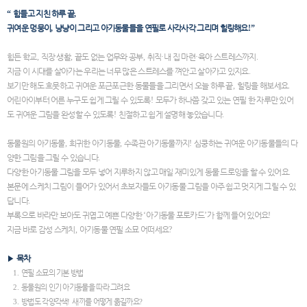
“
힘들고 지친 하루 끝
,
귀여운 멍뭉이
,
냥냥이 그리고 아기동물들을 연필로 사각사각 그리며 힐링해요
!”
힘든 학교
,
직장 생활
,
끝도 없는 업무와 공부
,
취직
·
내 집 마련
·
육아 스트레스까지
.
지금 이 시대를 살아가는 우리는 너무 많은 스트레스를 껴안고 살아가고 있지요
.
보기만 해도 흐뭇하고 귀여운 포근포근한 동물들을 그리면서 오늘 하루 끝
,
힐링을 해보세요
.
어린아이부터 어른 누구도 쉽게 그릴 수 있도록
!
모두가 하나쯤 갖고 있는 연필 한 자루만 있어
도 귀여운 그림을 완성할 수 있도록
!
친절하고 쉽게 설명해 놓았습니다
.
동물원의 아기동물
,
희귀한 아기동물
,
수족관 아기동물까지
!
심쿵하는 귀여운 아기동물들의 다
양한 그림을 그릴 수 있습니다
.
다양한 아기동물 그림을 모두 넣어 지루하지 않고 매일 재미있게 동물 드로잉을 할 수 있어요
.
본문에 스케치 그림이 들어가 있어서 초보자들도 아기동물 그림을 아주 쉽고 멋지게 그릴 수 있
답니다
.
부록으로 바라만 보아도 귀엽고 예쁜 다양한
‘
아기동물 포토카드
’
가 함께 들어 있어요
!
지금 바로 감성 스케치
,
아기동물 연필 소묘 어떠세요
?
▶
목차
연필 소묘의 기본 방법
1.
동물원의 인기 아기동물을 따라 그려요
2.
방법도 각양각색
새끼를 어떻게 옮길까요
3.
!
?