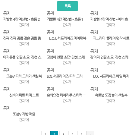
목록
공지
공지
공지
기발한 4칸 계산법 – 초등 2~3학년
기발한 4칸 계산법 – 초등 1~2학년
기발한 4칸 계산법 – 예비 초등~1학년
관리자 |
관리자 |
관리자 |
공지
공지
공지
진짜 진짜 공룡 같은 공룡 종이접기
L.O.L 서프라이즈 마이팬북
파노라마 플레이 명작 세트
관리자 |
관리자 |
관리자 |
공지
공지
공지
아기동물 연필 소묘: 감성 스케치, 오늘도 그리기
고양이 연필 소묘: 감성 스케치, 오늘도 그리기
강아지 연필 소묘: 감성 스케치, 오늘도 그리기
관리자 |
관리자 |
관리자 |
공지
공지
공지
또봇V 따라 그리기 색칠북
LOL 서프라이즈 따라 그리기 색칠북
LOL 서프라이즈 비밀 쪽지
관리자 |
관리자 |
관리자 |
공지
공지
공지
신비아파트 퇴마 노트
숲의요정 페어리루 스티커 코디북 2
옥토넛 도장놀이 색칠북
관리자 |
관리자 |
관리자 |
공지
또봇V 가방 퍼즐
관리자 |
1
2
3
4
5