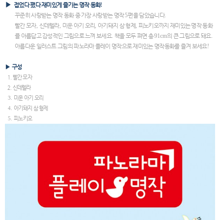
▶
접었다 폈다 재미있게 즐기는 명작 동화
!
꾸준히 사랑받는 명작 동화 중 가장 사랑받는 명작
5
편을 담았습니다
.
빨간 모자
,
신데렐라
,
미운 아기 오리
,
아기돼지 삼 형제
,
피노키오까지 재미있는 명작 동화
를 아름답고 감성적인 그림으로 느껴 보세요
.
책을 모두 펴면 총
91cm
의 큰 그림으로 돼요
.
아름다운 일러스트 그림의 파노라마 플레이 명작으로 재미있는 명작동화를 즐겨 보세요
!
▶
구성
1. 빨간 모자
2. 신데렐라
3.
미운 아기 오리
4.
아기돼지 삼 형제
5.
피노키오