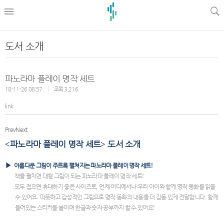
l
도서 소개
파노라마 플레이 명작 세트
18-11-26 08:57
조회 3,216
link
Prev
Next
파노라마 플레이 명작 세트
도서 소개
<
>
▶
아름다운 그림이 주르륵 펼쳐지는 파노라마 플레이 명작 세트
!
책을 펼치면 대형 그림이 되는 파노라마 플레이 명작 세트
!
모두 접으면 휴대하기 좋은 사이즈로
,
언제 어디에서나 우리 아이와 함께 명작 동화를 읽을
수 있어요
.
따뜻하고 감성적인 그림으로 명작 동화의 내용을 더 감동 있게 전달합니다
.
함께
들어있는 스티커를 붙이며 한글과 숫자 공부까지 할 수 있어요
!