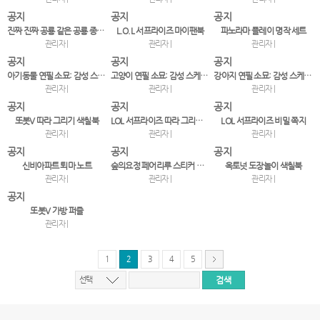
공지
공지
공지
진짜 진짜 공룡 같은 공룡 종이접기
L.O.L 서프라이즈 마이팬북
파노라마 플레이 명작 세트
관리자 |
관리자 |
관리자 |
공지
공지
공지
아기동물 연필 소묘: 감성 스케치, 오늘도 그리기
고양이 연필 소묘: 감성 스케치, 오늘도 그리기
강아지 연필 소묘: 감성 스케치, 오늘도 그리기
관리자 |
관리자 |
관리자 |
공지
공지
공지
또봇V 따라 그리기 색칠북
LOL 서프라이즈 따라 그리기 색칠북
LOL 서프라이즈 비밀 쪽지
관리자 |
관리자 |
관리자 |
공지
공지
공지
신비아파트 퇴마 노트
숲의요정 페어리루 스티커 코디북 2
옥토넛 도장놀이 색칠북
관리자 |
관리자 |
관리자 |
공지
또봇V 가방 퍼즐
관리자 |
1
2
3
4
5
선택
서
울
출