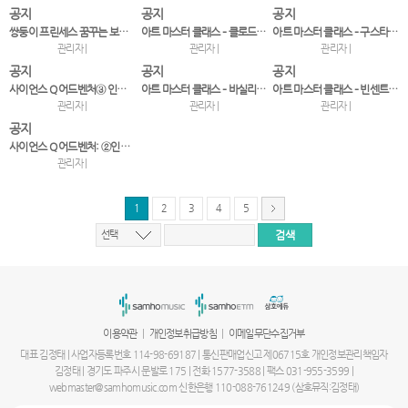
공지
공지
공지
쌍둥이 프린세스 꿈꾸는 보석드레스(마법의 드레스 하우스…
아트 마스터 클래스 – 클로드 모네
아트 마스터 클래스 – 구스타프 클림트
관리자 |
관리자 |
관리자 |
공지
공지
공지
사이언스 Q 어드벤처③ 인체미로 대탈출!-혈액의 순환
아트 마스터 클래스 – 바실리 칸딘스키
아트 마스터 클래스 – 빈센트 반 고흐
관리자 |
관리자 |
관리자 |
공지
사이언스 Q 어드벤처: ②인체미로 대탈출!-음식물의 행…
관리자 |
1
2
3
4
5
선택
서
울
출
장
안
마
|
|
이용약관
개인정보취급방침
이메일무단수집거부
파
주
대표 김정태 | 사업자등록번호 114-98-69187 | 통신판매업신고 제06715호 개인정보관리책임자
출
김정태 | 경기도 파주시 문발로 175 | 전화 1577-3588 | 팩스 031-955-3599 |
장
webmaster@samhomusic.com 신한은행 110-088-761249 (삼호뮤직:김정태)
안