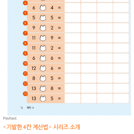
Prev
Next
<
기발한
4
칸 계산법
>
시리즈 소개