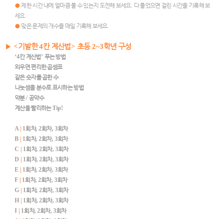
●
제한 시간 내에 얼마큼 풀 수 있는지 도전해 보세요
.
다 풀었으면 걸린 시간을 기록해 보
세요
.
●
맞은 문제의 개수를 매일 기록해 보세요
.
▶
<
기발한
4
칸 계산법
>
초등
2~3
학년 구성
‘4
칸 계산법
’
푸는 방법
외우면 편리한 곱셈표
같은 숫자를 곱한 수
나눗셈을 분수로 표시하는 방법
약분
/
공약수
계산을 빨리하는
Tip!
A
|
1
회차
, 2
회차
, 3
회차
B
|
1
회차
, 2
회차
, 3
회차
C
|
1
회차
, 2
회차
, 3
회차
D
|
1
회차
, 2
회차
, 3
회차
E
|
1
회차
, 2
회차
, 3
회차
F
|
1
회차
, 2
회차
, 3
회차
G
|
1
회차
, 2
회차
, 3
회차
H
|
1
회차
, 2
회차
, 3
회차
I
|
1
회차
, 2
회차
, 3
회차