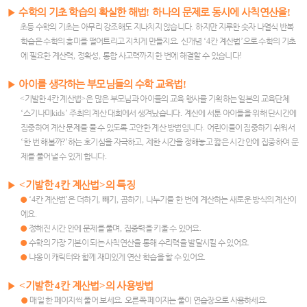
▶
수학의 기초 학습의 확실한 해법
!
하나의 문제로 동시에 사칙연산을
!
초등 수학의 기초는 아무리 강조해도 지나치지 않습니다
.
하지만 지루한 숫자 나열식 반복
학습은 수학의 흥미를 떨어트리고 지치게 만들지요
.
신개념
‘4
칸 계산법
’
으로 수학의 기초
에 필요한 계산력
,
정확성
,
통합 사고력까지 한 번에 해결할 수 있습니다
!
▶
아이를 생각하는 부모님들의 수학 교육법
!
<
기발한
4
칸 계산법
>
은 많은 부모님과 아이들의 교육 행사를 기획하는 일본의 교육단체
‘
스기나미
kids’
주최의 계산 대회에서 생겨났습니다
.
계산에 서툰 아이들을 위해 단시간에
집중하여 계산 문제를 풀 수 있도록 고안한 계산 방법입니다
.
어린이들이 집중하기 쉬워서
‘
한 번 해볼까
?’
하는 호기심을 자극하고
,
제한 시간을 정해놓고 짧은 시간 안에 집중하여 문
제를 풀어낼 수 있게 합니다
.
▶
<
기발한
4
칸 계산법
>
의 특징
●
‘4
칸 계산법
’
은 더하기
,
빼기
,
곱하기
,
나누기를 한 번에 계산하는 새로운 방식의 계산이
에요
.
●
정해진 시간 안에 문제를 풀며
,
집중력을 키울 수 있어요
.
●
수학의 가장 기본이 되는 사칙연산을 통해 수리력을 발달시킬 수 있어요
.
●
냐옹이 캐릭터와 함께 재미있게 연산 학습을 할 수 있어요
.
▶
<
기발한
4
칸 계산법
>
의 사용방법
●
매일 한 페이지씩 풀어 보세요
.
오른쪽 페이지는 풀이 연습장으로 사용하세요
.