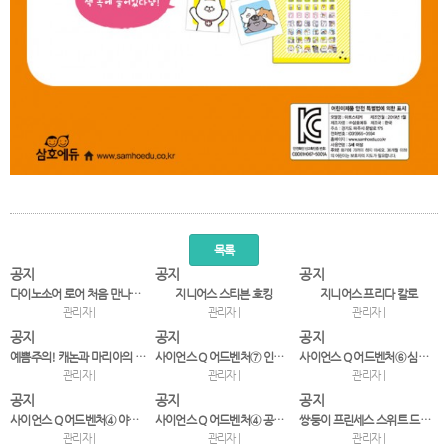
목록
공지
공지
공지
다이노소어 로어 처음 만나는 크아앙! 공룡 스티커북
지니어스 스티븐 호킹
지니어스 프리다 칼로
관리자 |
관리자 |
관리자 |
공지
공지
공지
예쁨주의! 캐논과 마리아의 12개월 코디 스티커북
사이언스 Q 어드벤처⑦ 인체미로 대탈출!-바이러스의 침…
사이언스 Q 어드벤처⑥ 심해세계 대탈출!
관리자 |
관리자 |
관리자 |
공지
공지
공지
사이언스 Q 어드벤처④ 야생동물월드 대탈출!
사이언스 Q 어드벤처④ 공룡월드 대탈출!
쌍둥이 프린세스 스위트 드레스 스티커북
관리자 |
관리자 |
관리자 |