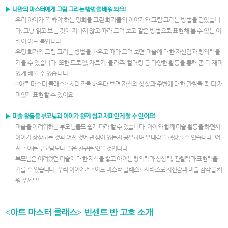
▶
나만의 마스터에게 그림 그리는 방법을 배워 봐요
!
우리 아이가 꼭 봐야 하는 명화를 그린 화가들의 이야기와 그림 그리는 방법을 담았습니
다
.
그냥 읽고 보는 것에 지나지 않고 따라 그려 보고 같은 방법으로 표현해 볼 수 있는 어
린이 아트 북입니다
.
유명 화가의 그림 그리는 방법을 배우고 따라 그려 보면 미술에 대한 자신감과 창의력을
키울 수 있습니다
.
또한 드로잉
,
자르기
,
콜라주
,
컬러링 등 다양한 활동을 통해 좀 더 재미
있게 배울 수 있습니다
.
<
아트 마스터 클래스
>
시리즈를 배우다 보면 자신의 상상과 주변에 대한 관찰을 좀 더 재
미있게 표현할 수 있어요
.
▶
미술 활동을 부모님과 아이가 함께 쉽고 재미있게 할 수 있어요
!
미술을 어려워하는 부모님들도 쉽게 따라 할 수 있습니다
.
아이와 함께 미술 활동을 하면서
아이가 상상하는 것과 어떤 것에 관심이 있는지 공유하며 유대감을 형성할 수 있습니다
.
어
떤 놀이든 부모님보다 좋은 친구는 없을 것입니다
.
부모님은 어려웠던 미술에 대한 지식을 쌓고 아이는 창의력과 상상력
,
관찰력과 표현력을
기를 수 있습니다
.
우리 아이에게
<
아트 마스터 클래스
>
시리즈로 자신감과 미술 감각을 키
워 주세요
!
아트 마스터 클래스
빈센트 반 고흐 소개
<
>