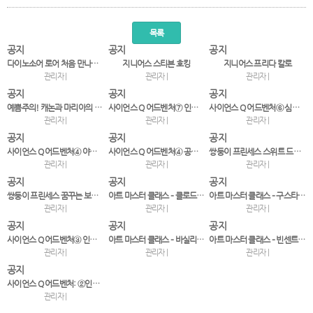
목록
공지
공지
공지
다이노소어 로어 처음 만나는 크아앙! 공룡 스티커북
지니어스 스티븐 호킹
지니어스 프리다 칼로
관리자 |
관리자 |
관리자 |
공지
공지
공지
예쁨주의! 캐논과 마리아의 12개월 코디 스티커북
사이언스 Q 어드벤처⑦ 인체미로 대탈출!-바이러스의 침…
사이언스 Q 어드벤처⑥ 심해세계 대탈출!
관리자 |
관리자 |
관리자 |
공지
공지
공지
사이언스 Q 어드벤처④ 야생동물월드 대탈출!
사이언스 Q 어드벤처④ 공룡월드 대탈출!
쌍둥이 프린세스 스위트 드레스 스티커북
관리자 |
관리자 |
관리자 |
공지
공지
공지
쌍둥이 프린세스 꿈꾸는 보석드레스(마법의 드레스 하우스…
아트 마스터 클래스 – 클로드 모네
아트 마스터 클래스 – 구스타프 클림트
관리자 |
관리자 |
관리자 |
공지
공지
공지
사이언스 Q 어드벤처③ 인체미로 대탈출!-혈액의 순환
아트 마스터 클래스 – 바실리 칸딘스키
아트 마스터 클래스 – 빈센트 반 고흐
관리자 |
관리자 |
관리자 |
공지
사이언스 Q 어드벤처: ②인체미로 대탈출!-음식물의 행…
관리자 |