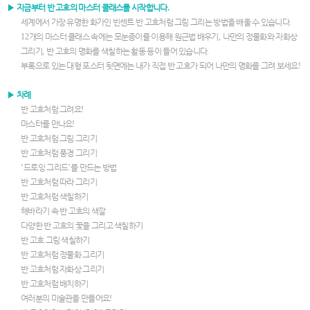
▶
지금부터 반 고흐의 마스터 클래스를 시작합니다
.
세계에서 가장 유명한 화가인 빈센트 반 고흐처럼 그림 그리는 방법을 배울 수 있습니다
.
12
개의 마스터 클래스 속에는 모눈종이를 이용해 원근법 배우기
,
나만의 정물화와 자화상
그리기
,
반 고흐의 명화를 색칠하는 활동 등이 들어 있습니다
.
부록으로 있는 대형 포스터 뒷면에는 내가 직접 반 고흐가 되어 나만의 명화를 그려 보세요
!
▶
차례
반 고흐처럼 그려요
!
마스터를 만나요
!
반 고흐처럼 그림 그리기
반 고흐처럼 풍경 그리기
­‘
드로잉 그리드
’
를 만드는 방법
반 고흐처럼 따라 그리기
반 고흐처럼 색칠하기
해바라기 속 반 고흐의 색깔
다양한 반 고흐의 꽃을 그리고 색칠하기
반 고흐 그림 색칠하기
반 고흐처럼 정물화 그리기
반 고흐처럼 자화상 그리기
반 고흐처럼 배치하기
여러분의 미술관을 만들어요
!