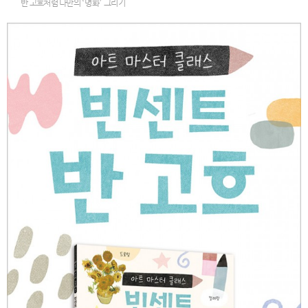
반 고흐처럼 나만의
‘
명화
’
그리기