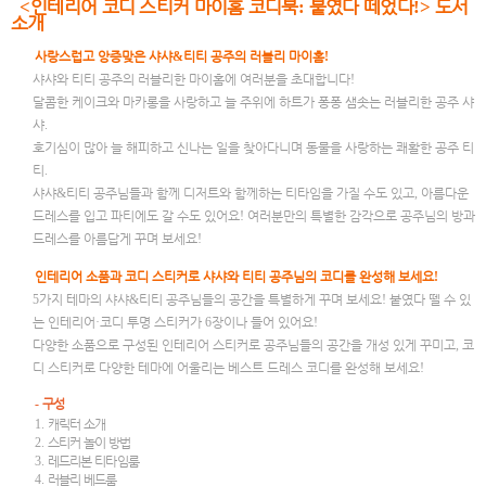
인테리어 코디 스티커 마이홈 코디북
붙였다 떼었다
도서
<
:
!>
소개
사랑스럽고 앙증맞은 샤샤
&
티티 공주의 러블리 마이홈
!
샤샤와 티티 공주의 러블리한 마이홈에 여러분을 초대합니다
!
달콤한 케이크와 마카롱을 사랑하고 늘 주위에 하트가 퐁퐁 샘솟는 러블리한 공주 샤
샤
.
호기심이 많아 늘 해피하고 신나는 일을 찾아다니며 동물을 사랑하는 쾌활한 공주 티
티
.
샤샤
&
티티 공주님들과 함께 디저트와 함께하는 티타임을 가질 수도 있고
,
아름다운
드레스를 입고 파티에도 갈 수도 있어요
!
여러분만의 특별한 감각으로 공주님의 방과
드레스를 아름답게 꾸며 보세요
!
인테리어 소품과 코디 스티커로 샤샤와 티티 공주님의 코디를 완성해 보세요
!
5
가지 테마의 샤샤
&
티티 공주님들의 공간을 특별하게 꾸며 보세요
!
붙였다 뗄 수 있
는 인테리어
·
코디 투명 스티커가
6
장이나 들어 있어요
!
다양한 소품으로 구성된 인테리어 스티커로 공주님들의 공간을 개성 있게 꾸미고
,
코
디 스티커로 다양한 테마에 어울리는 베스트 드레스 코디를 완성해 보세요
!
-
구성
1.
캐릭터 소개
2.
스티커 놀이 방법
3.
레드리본 티타임룸
4.
러블리 베드룸