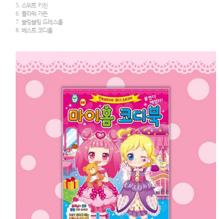
5.
스위트 키친
6.
플라워 가든
7.
블링블링 드레스룸
8.
베스트 코디룸