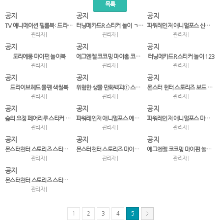
목록
공지
공지
공지
TV 애니메이션 필름북: 드라이브헤드 ①
터닝메카드R 스티커 놀이 ㄱㄴㄷ
파워레인저 애니멀포스 신나게 야생동물 종이접기
관리자 |
관리자 |
관리자 |
공지
공지
공지
도라에몽 마이펀 놀이북
에그엔젤 코코밍 마이홈 코디북2
터닝메카드R 스티커 놀이 123
관리자 |
관리자 |
관리자 |
공지
공지
공지
드라이브헤드 물펜 색칠북
위험한 생물 만화백과① 스컹피와 화산섬의 드래곤
몬스터 헌터 스토리즈 보드 놀이북: 최고의 라이더
관리자 |
관리자 |
관리자 |
공지
공지
공지
숲의 요정 페어리루 스티커 코디북
파워레인저 애니멀포스 에듀 스티커 놀이
파워레인저 애니멀포스 마이펀 놀이북
관리자 |
관리자 |
관리자 |
공지
공지
공지
몬스터헌터 스토리즈 스티커 놀이 ㄱㄴㄷ
몬스터헌터 스토리즈 마이펀 놀이북
에그엔젤 코코밍 마이펀 놀이북2
관리자 |
관리자 |
관리자 |
공지
몬스터헌터 스토리즈 스티커 놀이 123
관리자 |
1
2
3
4
5