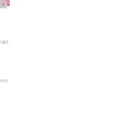
2
4
3
 이들은
다보면