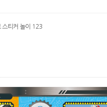
스티커 놀이 123