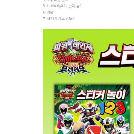
5. 1~100
배우기
,
숫자 놀이
6.
정답
7. 메세지 카드 만들기​