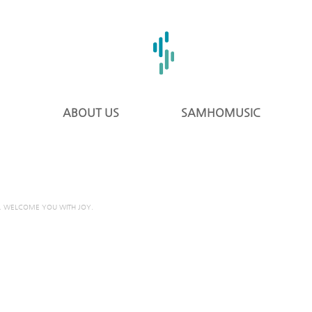
ABOUT US
SAMHOMUSIC
. WELCOME YOU WITH JOY.