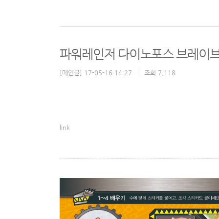
파워레인저 다이노포스 브레이브 
[메인글] 17-05-16 14:27
조회 7,118
link