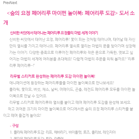
Prev
Next
숲의 요정 페어리루 마이펀 놀이북
페어리루 도감
도서 소
<
:
>
개
신비한 씨앗에서 태어나는 페어리루 요정들의 마법 세계 이야기
신비한 씨앗에서 태어난 요정
,
페어리루
!
꽃이 피는 것처럼 태어나며
,
태어날 때 자신
만의 열쇠를 가지고 태어나요
.
페어리루 열쇠로 열리는 마법의 문을 찾아가며 성장해
가는 이야기
.
다양한 종족으로 이루어진 페어리루와 작은 문으로 가득한
,
엿보고 싶
어지는 마법의 세계에 여러분을 초대해요
!
다함께 마법의 주문을 외워 볼까요
? '
리루
리루 페어리루
~!'
리무벌 스티커로 완성하는 페어리루 도감 마이펀 놀이북
!
애니메이션에 등장하는 페어리루들을 마이펀 놀이북으로 만나보세요
!
플라워
,
꽃미모
,
버섯
,
채소
,
날씨
,
머메이드
,
곤충
,
레전드 페어리루 모두를 마이펀 놀
이북으로 만날 수 있어요
.
리무벌 스티커로 페어리루와 열쇠를 붙이고 떼며 페어리루 도감을 완성해 보세요
.
작고 귀여운 크기의 마이펀 놀이북으로 어디에서든 숲의 요정 페어리루 스티커를 붙
이고 떼며 즐겁게 놀아요
!
-
구성
1.
플라워 페어리루 도감
:
리프
,
해바라기
,
바이올렛
,
로즈
,
올리브
,
레인지아
2.
꽃미모 페어리루 도감
:
트라
,
라플레