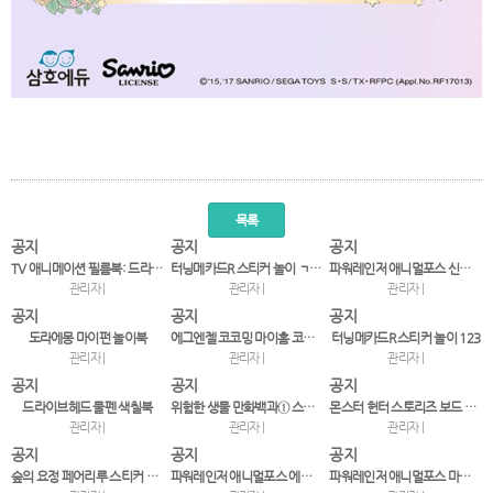
목록
공지
공지
공지
TV 애니메이션 필름북: 드라이브헤드 ①
터닝메카드R 스티커 놀이 ㄱㄴㄷ
파워레인저 애니멀포스 신나게 야생동물 종이접기
관리자 |
관리자 |
관리자 |
공지
공지
공지
도라에몽 마이펀 놀이북
에그엔젤 코코밍 마이홈 코디북2
터닝메카드R 스티커 놀이 123
관리자 |
관리자 |
관리자 |
공지
공지
공지
드라이브헤드 물펜 색칠북
위험한 생물 만화백과① 스컹피와 화산섬의 드래곤
몬스터 헌터 스토리즈 보드 놀이북: 최고의 라이더
관리자 |
관리자 |
관리자 |
공지
공지
공지
숲의 요정 페어리루 스티커 코디북
파워레인저 애니멀포스 에듀 스티커 놀이
파워레인저 애니멀포스 마이펀 놀이북