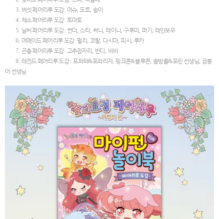
3.
버섯 페어리루 도감
:
머슈
,
도트
,
송이
4.
채소 페어리루 도감
:
토마토
5.
날씨 페어리루 도감
:
썬더
,
스타
,
써니
,
레이니
,
구루미
,
퍼기
,
레인보우
6.
머메이드 페어리루 도감
:
펄리
,
코랄
,
다시마
,
피시
,
루카
7.
곤충 페어리루 도감
:
고추잠자리
,
반디
,
비비
8.
레전드 페어리루 도감
:
포와와
&
포와리자
,
핑크콘
&
블루콘
,
솔방울
&
포린 선생님
,
금붕
어 선생님