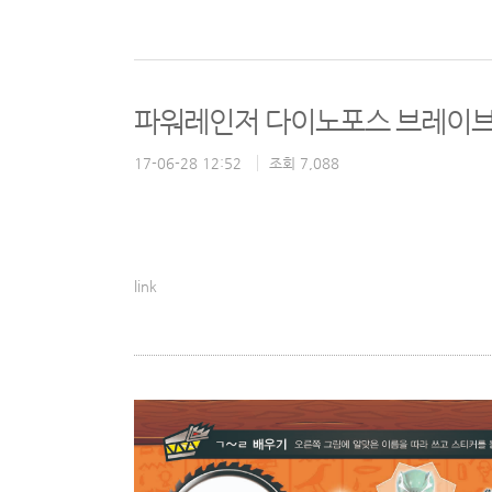
파워레인저 다이노포스 브레이브
17-06-28 12:52
조회 7,088
link