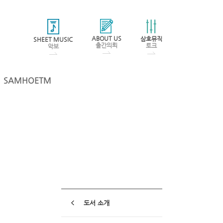
ABOUT US
삼호뮤직
SHEET MUSIC
출간의뢰
토크
악보
SAMHOETM
도서 소개