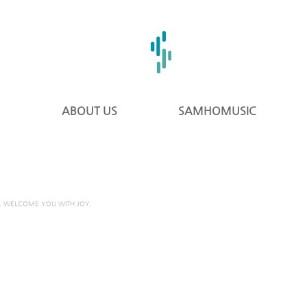
ABOUT US
SAMHOMUSIC
. WELCOME YOU WITH JOY.