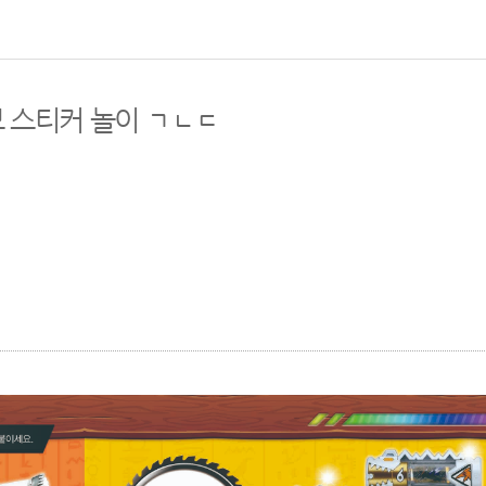
 스티커 놀이 ㄱㄴㄷ