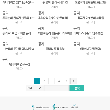
애니메이션 OST & J-POP 베스트 피아노 모음집
귀 열어, 클래식 들어간
오명석의 얼렁뚱땅 드럼교본
관리자 |
관리자 |
관리자 |
공지
공지
공지
조희순의 찬송가 반주의 비밀 2권
조희순의 찬송가 반주의 비밀 1권
작곡가 이영훈의 노래들
관리자 |
관리자 |
관리자 |
공지
공지
공지
위키드: 포 굿 스페셜 공식 굿즈 풀 패키지
엑셀로뮤직 실용음악 기초이론
더베이스레슨의 12주 완성 베이스 기타
관리자 |
관리자 |
관리자 |
공지
공지
공지
안쌤의 통기타 악보나무숲
클래식 뮤직 일력
<태어나길 잘했다>
관리자 |
관리자 |
관리자 |
공지
탭파이프 연주곡집
관리자 |
1
2
3
4
5
선택
서
울
출
장
안