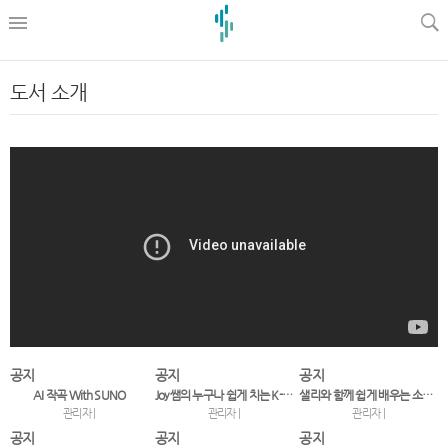
l
도서 소개
공지
공지
공지
AI 작곡 With SUNO
Joy쌤의 누구나 쉽게 치는 K-POP 시즌11
샐리와 함께 쉽게 배우는 소프라노 리코더 교본
관리자 |
관리자 |
관리자 |
공지
공지
공지