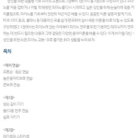
성인을 위한 맞춤형 기초 피아노 교본으로
, 1
권부터
3
권까지 총
3
권으로 구성되어 있다
.
피아
노를 처음 접하거나 어릴 적 배웠던 피아노를 다시 시작하고 싶은 성인을 위해 눈높이에 맞춘 커
리큘럼으로
,
피아노를 기초부터 천천히 차근차근 배울 수 있다
.
꼼꼼한 이론 설명과 함께 가요
,
POP, OST,
동요
,
클래식 등 대중적인 곡을 쉽게 편곡하여 앞서 배운 이론을 바로 익힐 수 있도록
구성하였다
. 1
권에서는 피아노에 앉는 자세부터 피아노 연주를 위한 기본적인 테크닉까지 연주
하는 데 반드시 필요한 내용과 그에 걸맞은 다양한 음악이론을 배울 수 있다
.
이제 바이엘 대신
<
성인을 위한 쉬운 피아노 교본
>
으로 즐거운 취미 생활을 누려 보자
.
목차
<
예비 연습
>
오른손
·
왼손 연습
높은음자리보표 연습
큰보표 연습
<
제
1
장
>
양손 같이 가기
솔
(G)
음 반주 연습
쉼표 지키기
<
제
2
장
>
레가토와 스타카토