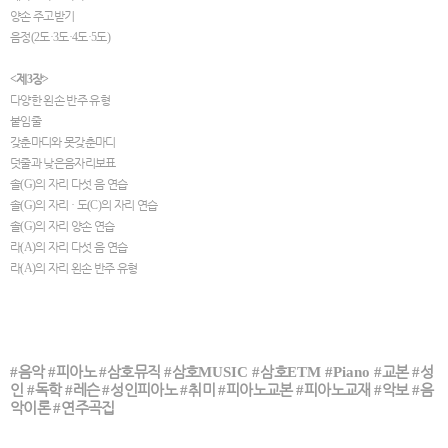
양손 주고받기
음정
(2
도
·3
도
·4
도
·5
도
)
<
제
3
장
>
다양한 왼손 반주 유형
붙임줄
갖춘마디와 못갖춘마디
덧줄과 낮은음자리보표
솔
(G)
의 자리 다섯 음 연습
솔
(G)
의 자리
·
도
(C)
의 자리 연습
솔
(G)
의 자리 양손 연습
라
(A)
의 자리 다섯 음 연습
라
(A)
의 자리 왼손 반주 유형
#
음악
#
피아노
#
삼호뮤직
#
삼호
MUSIC #
삼호
ETM #Piano #
교본
#
성
인
#
독학
#
레슨
#
성인피아노
#
취미
#
피아노교본
#
피아노교재
#
악보
#
음
악이론
#
연주곡집