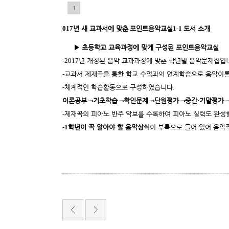
1
5
7
017
년 새 교과서에 맞춘
포인트음악교실
1-1
도서 소개
▶
초등학교 교육과정에 맞게 구성된
포인트음악교실
-2017
년 개정된 음악 교과과정에 맞춘 학년별 음악문제집입
-
교과서 제재곡을 통한 학교 수업과의 연계학습으로 음악이론
-
체계적인 학습활동으로 구성하였습니다
.
이론공부
→
기초학습
→
확인문제
→
단원평가
→
중간
·
기말평가
-
제재곡의 피아노 반주 악보를 수록하여 피아노 실력도 완성
-1
학년이 꼭 알아야 할 음악상식
이 부록으로 들어 있어 음악
서