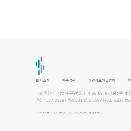
울
출
장
안
마
파
주
출
장
안
마
출
장
마
사
지
출
장
안
마
회사소개
이용약관
개인정보취급방침
출
장
안
대표 김정태 | 사업자등록번호 114-98-69187 | 통신판매
마
블
전화 1577-3588 | 팩스 031-955-3599 | webmaster
로
그
COPYRIGHT© SAMHOMUSIC. ALL RIGHT RESERVED.