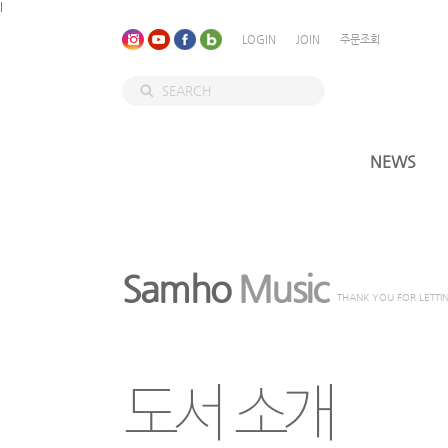
l
LOGIN
JOIN
주문조회
NEWS
Samho
Music
THANK YOU FOR LETTI
도서 소개