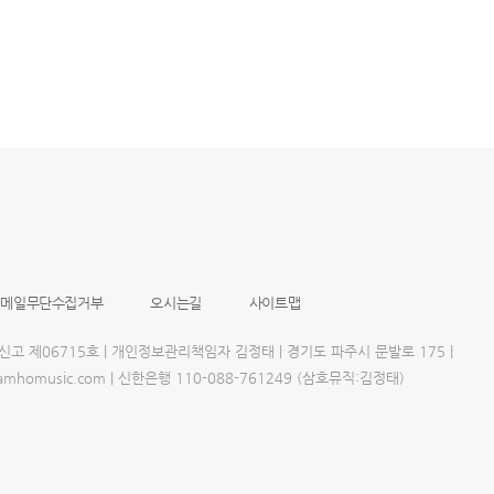
이메일무단수집거부
오시는길
사이트맵
업신고 제06715호 | 개인정보관리책임자 김정태 | 경기도 파주시 문발로 175 |
@samhomusic.com | 신한은행 110-088-761249 (삼호뮤직:김정태)