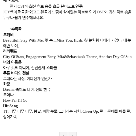
인기
OST
와 최신 히트 송을 초급 난이도로 연주
!
JOY
쌤이 편곡한 쉽고도 원곡의 느낌이 살아있는 악보로 인기
OST
와 최신 히트 송을
누구나 쉽게 연주해보세요
.
-
수록곡
도깨비
Beautiful, Stay With Me,
첫 눈
, I Miss You, Hush,
첫 눈처럼 너에게 가겠다
,
내 눈
에만 보여
,
라라랜드
City Of Stars, Engagement Party, Mia&Sebastian's Theme, Another Day Of Sun
너의 이름은
아무 것도 아니야
,
전전전세
,
스파클
푸른 바다의 전설
그대라는 세상
,
어디선가 언젠가
화랑
Dream,
죽어도 너야
,
신의 한 수
모아나
How Far I'll Go
Hit Song
TT,
너무 너무 너무
,
봄날
,
피땀 눈물
,
그대라는 사치
, Cheer Up,
펜 파인애플 애플 펜
,
상어가족