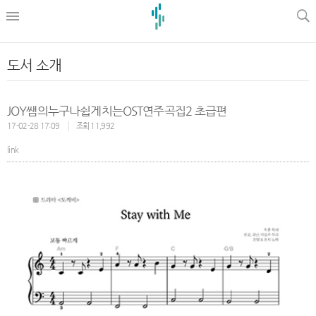
l
도서 소개
JOY쌤의누구나쉽게치는OST연주곡집2 초급편
17-02-28 17:09
조회 11,992
link