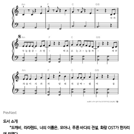
Prev
Next
도서 소개
“
도깨비
,
라라랜드
,
너의 이름은
,
모아나
,
푸른 바다의 전설
,
화랑
OST
가 한자리
에 모였다
.