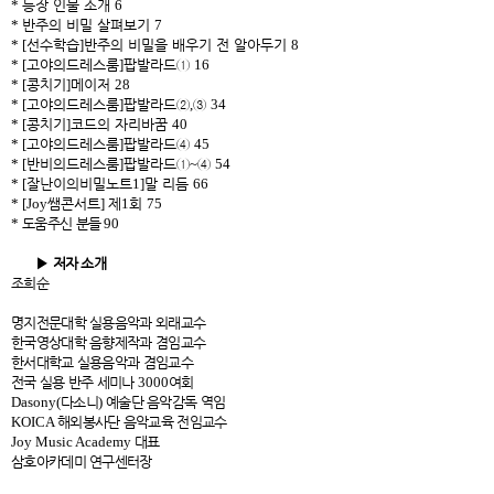
*
등장 인물 소개
6
*
반주의 비밀 살펴보기
7
* [
선수학습
]
반주의 비밀을 배우기 전 알아두기
8
* [
고야의드레스룸
]
팝발라드
①
16
* [
콩치기
]
메이저
28
* [
고야의드레스룸
]
팝발라드
②
,
③
34
* [
콩치기
]
코드의 자리바꿈
40
* [
고야의드레스룸
]
팝발라드
④
45
* [
반비의드레스룸
]
팝발라드
①
~
④
54
* [
잘난이의비밀노트
1]
말 리듬
66
* [Joy
쌤콘서트
]
제
1
회
75
*
도움주신 분들
90
▶
저자 소개
조희순
명지전문대학 실용음악과 외래교수
한국영상대학 음향제작과 겸임교수
한서대학교 실용음악과 겸임교수
전국 실용 반주 세미나
3000
여회
Dasony(
다소니
)
예술단 음악감독 역임
KOICA
해외봉사단 음악교육 전임교수
Joy Music Academy
대표
삼호아카데미 연구센터장