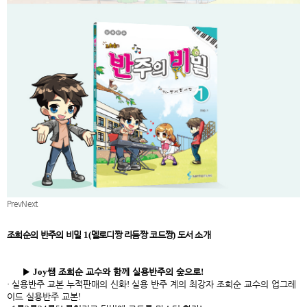
Prev
Next
조희순의 반주의 비밀
1(
멜로디짱 리듬짱 코드짱
)
도서 소개
▶
Joy
쌤 조희순 교수와 함께 실용반주의 숲으로
!
·
실용반주 교본 누적판매의 신화
!
실용 반주 계의 최강자 조희순 교수의 업그레
이드 실용반주 교본
!