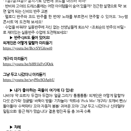
· 1
콩
2
콩
34
콩
5!
콩치기로 단번에 코드를 마스터 하자
!
·
반비와 고야의 드레스룸에는 어떤 아이템들이 숨어 있을까
?
친근한 설명으로 딱
!
보
면 알게 되는 신비의 반주 교본
·
멜로디 반주와 코드 반주를 한 번에
!
노래를 부르면서 연주할 수 있어요
. ‘Joy
쌤
콘서트
’
에 도전해 보세요
!
·
수업을 바꿔라
!
실용반주에 자신 없는 선생님들께 희소식
! <
조희순의 반주의 비밀
>
로 재미있는 실용반주 수업에 도전해보세요
!
▶
반주
QR
도 들어 있어요
!
외계인은 어떻게 말할까 미리듣기
https://youtu.be/BcvSYGfowi0
개구리 미리듣기
https://youtu.be/bH91kFvQDek
그냥 두고 나갔더니 미리듣기
https://youtu.be/wyP0oSOApbU
▶
내가 좋아하는 곡들이 여기에 다 있네
!
나비야
/
약 오르지
/
두껍아 두껍아
/
얼굴 그리기
/
통통통통
/
외계인은 어떻게 말할까
/
다섯 손가락
/
징글벨
/
바둑이 방울
/
기차놀이
/
싹트네
/ Pick Me/
개구리
/
도깨비 빤스
/
돌아돌아
/
수박파티
/
꼬마 자동차 붕붕
/
귀여운 꼬마
/
그냥 두고 나갔더니
/
신데렐라
/
밀림으로
/
둥근 해가 떴습니다
/
결혼 행진곡 등 총
36
곡 수록
▶
차례