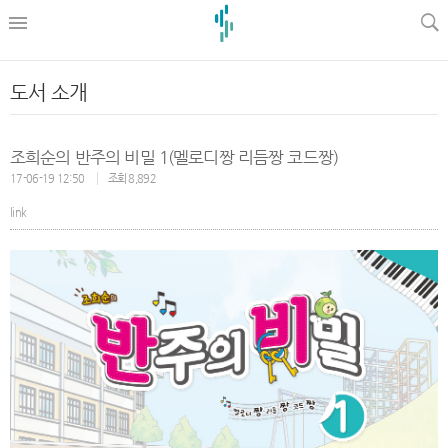
l
도서 소개
조희순의 반주의 비밀 1(멜로디짱 리듬짱 코드짱)
17-06-19 12:50
조회 8,892
link