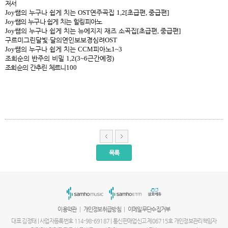
저서
Joy
쌤의 누구나 쉽게 치는
OST
연주곡집
1,2[
초급편
,
중급편
]
Joy
쌤의 누구나 쉽게 치는 힐링피아노
Joy
쌤의 누구나 쉽게 치는 뉴에지지 재즈 소곡집
[
초급편
,
중급편
]
구르미그린달빛
·
달의연인보보경심려
OST
Joy
쌤의 누구나 쉽게 치는
CCM
피아노
1~3
조희순의 반주의 비밀
1,2(3~6
근간예정
)
조희순의 간추린 체르니
100
목록
서
울
출
장
안
마
|
|
이용약관
개인정보취급방침
이메일무단수집거부
파
주
대표 김정태 | 사업자등록번호 114-98-69187 | 통신판매업신고 제06715호 개인정보관리책임자