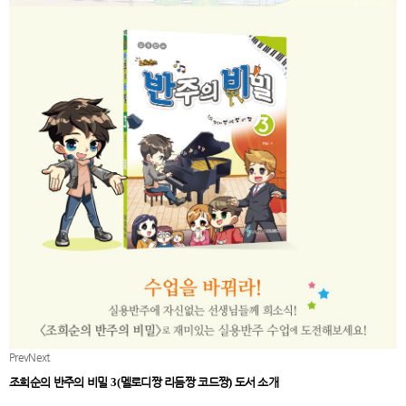
Prev
Next
조희순의 반주의 비밀
3(
멜로디짱 리듬짱 코드짱
)
도서 소개