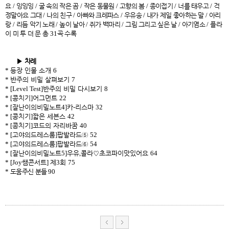
요
/
잉잉잉
/
굴 속의 작은 곰
/
작은 동물원
/
고향의 봄
/
종이접기
/
너를 태우고
/
걱
정말아요 그대
/
나의 친구
/
아빠와 크레파스
/
우유송
/
내가 제일 좋아하는 말
/
아리
랑
/
리듬 악기 노래
/
높이 날아
/
쥐가 백마리
/
그림 그리고 싶은 날
/
아기염소
/
플라
이 미 투 더 문 총
31
곡 수록
▶
차례
*
등장 인물 소개
6
*
반주의 비밀 살펴보기
7
* [Level Test]
반주의 비밀 다시보기
8
* [
콩치기
]
어그먼트
22
* [
잘난이의비밀노트
4]
카
-
리스마
32
* [
콩치기
]
짧은 세븐스
42
* [
콩치기
]
코드의 자리바꿈
40
* [
고야의드레스룸
]
팝발라드
⑤
52
* [
고야의드레스룸
]
팝발라드
⑥
54
* [
잘난이의비밀노트
5]
우유
,
콜라
♡
초코파이맛있어요
64
* [Joy
쌤콘서트
]
제
3
회
75
*
도움주신 분들
90