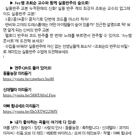
▶
Joy
쌤 조희순 교수와 함께 실용반주의 숲으로
!
·
실용반주 교본 누적판매의 신화
!
실용 반주 계의 최강자 조희순 교수의 업그레
이드 실용반주 교본
!
· 1
콩
2
콩
34
콩
5!
콩치기로 단번에 코드를 마스터 하자
!
·
반비와 고야의 드레스룸에는 어떤 아이템들이 숨어 있을까
?
친근한 설명으로 딱
!
보
면 알게 되는 신비의 반주 교본
·
멜로디 반주와 코드 반주를 한 번에
!
노래를 부르면서 연주할 수 있어요
. ‘Joy
쌤
콘서트
’
에 도전해 보세요
!
·
수업을 바꿔라
!
실용반주에 자신 없는 선생님들께 희소식
! <
조희순의 반주의 비밀
>
로 재미있는 실용반주 수업에 도전해보세요
!
▶
연주
QR
도 들어 있어요
!
동물농장 미리듣기
https://youtu.be/cmgfuev3qsM
신데렐라 미리듣기
https://youtu.be/58HTA0xLFnw
아빠 힘내세요 미리듣기
https://youtu.be/Dz5XTW22SHY
▶
내가 좋아하는 곡들이 여기에 다 있네
!
여름 냇가
/
원숭이
/
캉캉
/
사랑의 인사
/
동물농장
/
축하합니다
/
신데렐라
/
코끼리
아저씨
/
리듬 오브 더 레인
/
베토벤 바이러스
/
오버 더 레인보우
/
작별
/
아빠 힘내세