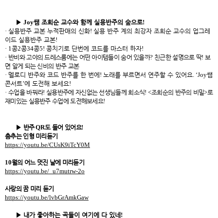
▶
Joy
쌤 조희순 교수와 함께 실용반주의 숲으로
!
·
실용반주 교본 누적판매의 신화
!
실용 반주 계의 최강자 조희순 교수의 업그레
이드 실용반주 교본
!
· 1
콩
2
콩
34
콩
5!
콩치기로 단번에 코드를 마스터 하자
!
·
반비와 고야의 드레스룸에는 어떤 아이템들이 숨어 있을까
?
친근한 설명으로 딱
!
보
면 알게 되는 신비의 반주 교본
·
멜로디 반주와 코드 반주를 한 번에
!
노래를 부르면서 연주할 수 있어요
. ‘Joy
쌤
콘서트
’
에 도전해 보세요
!
·
수업을 바꿔라
!
실용반주에 자신없는 선생님들께 희소식
! <
조희순의 반주의 비밀
>
로
재미있는 실용반주 수업에 도전해보세요
!
▶
반주
QR
도 들어 있어요
!
춤추는 인형 미리듣기
https://youtu.be/CUsK9iTcY0M
10
월의 어느 멋진 날에 미리듣기
https://youtu.be/_u7mutrw-2o
사랑의 꿈 미리 듣기
https://youtu.be/lvbGrAmkGaw
▶
내가 좋아하는 곡들이 여기에 다 있네
!