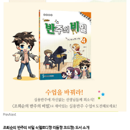
Prev
Next
조희순의 반주의 비밀
4(
멜로디짱 리듬짱 코드짱
)
도서 소개