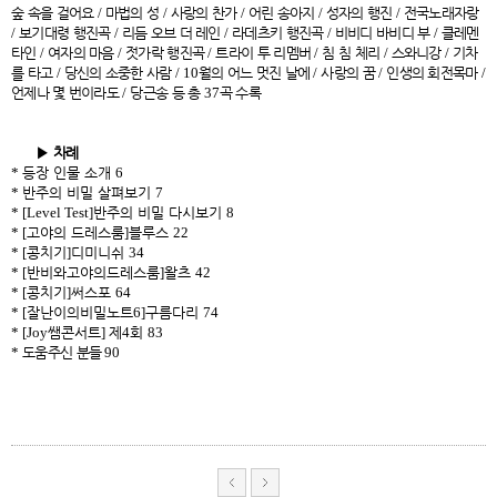
숲 속을 걸어요
/
마법의 성
/
사랑의 찬가
/
어린 송아지
/
성자의 행진
/
전국노래자랑
/
보기대령 행진곡
/
리듬 오브 더 레인
/
라데츠키 행진곡
/
비비디 바비디 부
/
클레멘
타인
/
여자의 마음
/
젓가락 행진곡
/
트라이 투 리멤버
/
침 침 체리
/
스와니강
/
기차
를 타고
/
당신의 소중한 사람
/ 10
월의 어느 멋진 날에
/
사랑의 꿈
/
인생의 회전목마
/
언제나 몇 번이라도
/
당근송 등 총
37
곡 수록
▶
차례
*
등장 인물 소개
6
*
반주의 비밀 살펴보기
7
* [Level Test]
반주의 비밀 다시보기
8
* [
고야의 드레스룸
]
블루스
22
* [
콩치기
]
디미니쉬
34
* [
반비와고야의드레스룸
]
왈츠
42
* [
콩치기
]
써스포
64
* [
잘난이의비밀노트
6]
구름다리
74
* [Joy
쌤콘서트
]
제
4
회
83
*
도움주신 분들
90