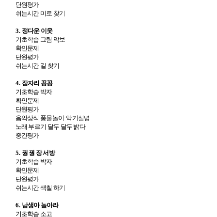
단원평가
쉬는시간 미로 찾기
3.
정다운 이웃
기초학습 그림 악보
확인문제
단원평가
쉬는시간 길 찾기
4.
잠자리 꽁꽁
기초학습 박자
확인문제
단원평가
음악상식 풍물놀이
·
악기설명
노래 부르기 달두 달두 밝다
중간평가
5.
꿩 꿩 장 서방
기초학습 박자
확인문제
단원평가
쉬는시간 색칠 하기
6.
남생아 놀아라
기초학습 소고