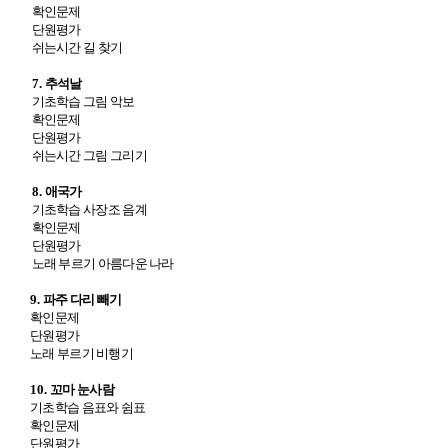
확인문제
단원평가
쉬는시간 길 찾기
7.
추석날
기초학습 그림 악보
확인문제
단원평가
쉬는시간 그림 그리기
8.
애국가
기초학습 사장조 음계
확인문제
단원평가
노래 부르기 아름다운 나라
9.
파주 다리 빼기
확인문제
단원평가
노래 부르기 비행기
10.
꼬마 눈사람
기초학습 음표와 쉼표
확인문제
단원평가