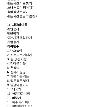
쉬는시간 미로 찾기
노래 부르기 팽이치기
음악감상 눈송이
쉬는시간 숨은 그림 찾기
11.
사랑의 마음
확인문제
단원평가
쉬는시간 색칠 하기
기말평가
아싸반주
1.
버스놀이
2.
길로 길로 가다가
3.
꿩 꿩 장 서방
4.
정다운 이웃
5.
추석날
6.
잠자리 꽁꽁
7.
파란 가을 하늘
8.
달두 달두 밝다
9.
남생아 놀아라
10.
애국가
11.
아름다운 나라
12.
비행기
13.
파주 다리 빼기
14.
황해도 다리 빼기