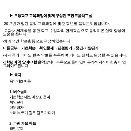
▶
초등학교 교육과정에 맞게 구성된
포인트음악교실
-2017
년 개정된 음악 교과과정에 맞춘 학년별 음악문제집입니다
.
-
교과서 제재곡을 통한 학교 수업과의 연계학습으로 음악이론 실력 향상에
도움을 줍니다
.
-
체계적인 학습활동으로 구성하였습니다
.
이론공부
→
기초학습
→
확인문제
→
단원평가
→
중간
·
기말평가
-
제재곡의 피아노 반주 악보를 수록하여 피아노 실력도 완성할 수 있습니다
.
-1
학년이 꼭 알아야 할 음악상식
이 부록으로 들어 있어 음악적 지식이 한층 더 업
그레이드됩니다
.
▶
목차
음악기초이론
1.
버스놀이
기초학습 내림마장조 음계
확인문제
단원평가
노래 부르기 길로 길로 가다가
2.
파란 가을 하늘
확인문제