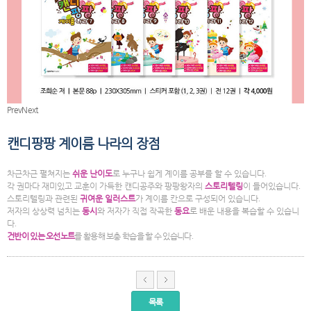
Prev
Next
캔디팡팡 계이름 나라의 장점
차근차근 펼쳐지는
쉬운 난이도
로 누구나 쉽게 계이름 공부를 할 수 있습니다
.
각 권마다 재미있고 교훈이 가득한 캔디공주와 팡팡왕자의
스토리텔링
이 들어있습니다
.
스토리텔링과 관련된
귀여운 일러스트
가 계이름 칸으로 구성되어 있습니다
.
저자의 상상력 넘치는
동시
와 저자가 직접 작곡한
동요
로 배운 내용을 복습할 수 있습니
다
.
건반이 있는 오선노트
를 활용해 보충 학습을 할 수 있습니다
.
목록