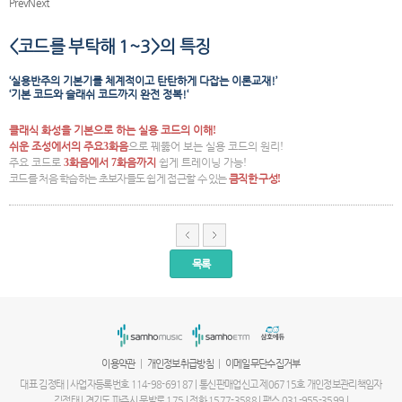
Prev
Next
<
코드를 부탁해
1~3>
의 특징
‘
실용반주의 기본기를 체계적이고 탄탄하게 다잡는 이론교재
!’
‘
기본 코드와 슬래쉬 코드까지 완전 정복
!‘
클래식 화성
을 기본으로 하는
실용 코드의 이해
!
쉬운 조성에서의 주요
3
화음
으로 꿰뚫어 보는 실용 코드의 원리
!
주요 코드로
3
화음에서
7
화음까지
쉽게 트레이닝 가능
!
코드를 처음 학습하는 초보자들도 쉽게 접근할 수 있는
큼직한 구성
!
목록
서
울
출
장
안
마
|
|
이용약관
개인정보취급방침
이메일무단수집거부
파
주
대표 김정태 | 사업자등록번호 114-98-69187 | 통신판매업신고 제06715호 개인정보관리책임자
출
김정태 | 경기도 파주시 문발로 175 | 전화 1577-3588 | 팩스 031-955-3599 |