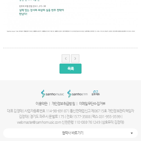
목록
서
울
출
장
안
마
|
|
이용약관
개인정보취급방침
이메일무단수집거부
파
주
대표 김정태 | 사업자등록번호 114-98-69187 | 통신판매업신고 제06715호 개인정보관리책임자
출
김정태 | 경기도 파주시 문발로 175 | 전화 1577-3588 | 팩스 031-955-3599 |
장
webmaster@samhomusic.com 신한은행 110-088-761249 (삼호뮤직:김정태)
안
마
협력사 바로가기
출