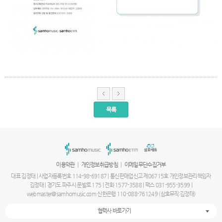
목록
서
울
출
장
안
마
|
|
이용약관
개인정보취급방침
이메일무단수집거부
파
주
대표 김정태 | 사업자등록번호 114-98-69187 | 통신판매업신고 제06715호 개인정보관리책임자
출
김정태 | 경기도 파주시 문발로 175 | 전화 1577-3588 | 팩스 031-955-3599 |
장
webmaster@samhomusic.com 신한은행 110-088-761249 (삼호뮤직:김정태)
안
마
협력사 바로가기
출