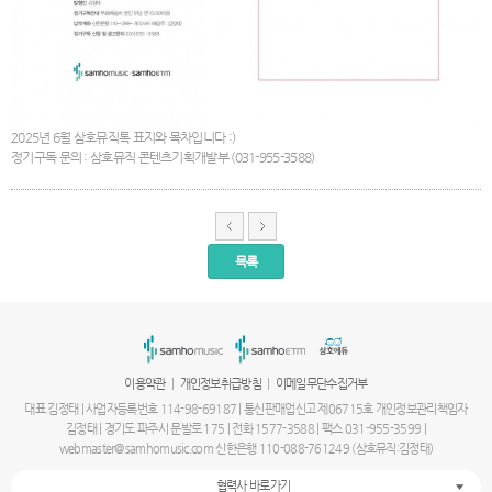
2025년 6월 삼호뮤직톡 표지와 목차입니다 :)
정기구독 문의 : 삼호뮤직 콘텐츠기획개발부 (031-955-3588)
목록
서
울
출
장
안
마
|
|
이용약관
개인정보취급방침
이메일무단수집거부
파
주
대표 김정태 | 사업자등록번호 114-98-69187 | 통신판매업신고 제06715호 개인정보관리책임자
출
김정태 | 경기도 파주시 문발로 175 | 전화 1577-3588 | 팩스 031-955-3599 |
장
webmaster@samhomusic.com 신한은행 110-088-761249 (삼호뮤직:김정태)
안
마
협력사 바로가기