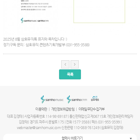
2025년 8월 삼호뮤직톡 표지와 목차입니다 :)
정기구독 문의 : 삼호뮤직 콘텐츠기획개발부 (031-955-3588)
목록
서
울
출
장
안
마
|
|
이용약관
개인정보취급방침
이메일무단수집거부
파
주
대표 김정태 | 사업자등록번호 114-98-69187 | 통신판매업신고 제06715호 개인정보관리책임자
출
김정태 | 경기도 파주시 문발로 175 | 전화 1577-3588 | 팩스 031-955-3599 |
장
webmaster@samhomusic.com 신한은행 110-088-761249 (삼호뮤직:김정태)
안
마
협력사 바로가기