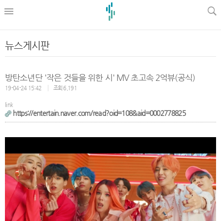
l
뉴스게시판
방탄소년단 '작은 것들을 위한 시' MV 초고속 2억뷰(공식)
19-04-24 15:42
조회 6,191
link
https://entertain.naver.com/read?oid=108&aid=0002778825