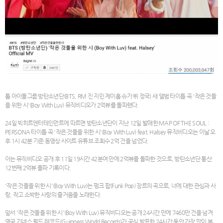
톱 아이돌그룹 방탄소년단(BTS, RM 진 지민 제이홉 슈가 뷔 정국) 새 앨범 타이틀 곡 '작은 것들
을 위한 시'(Boy With Luv) 뮤직비디오가 2억뷰를 돌파했다.
24일 빅히트엔터테인먼트에 따르면 방탄소년단이 지난 12일 발매한 MAP OF THE SOUL :
PERSONA 타이틀 곡 '작은 것들을 위한 시'(Boy With Luv) feat. Halsey 뮤직비디오는 이날 오
후 1시 42분 기준 동영상 사이트 유튜브 조회수 2억 건을 넘었다.
이는 뮤직비디오 공개 후 11일 19시간 42분여 만에 2억뷰를 돌파한 것으로, 방탄소년단 통산
12번째 2억뷰 돌파 기록이다.
'작은 것들을 위한 시'(Boy With Luv)는 펑크 팝(Funk Pop) 장르의 곡으로, 너에 대한 관심과 사
랑, 작고 소박한 사랑의 즐거움을 노래한다.
앞서 '작은 것들을 위한 시'(Boy With Luv) 뮤직비디오는 공개 24시간 만에 7460만 건을 넘겨
영국 기네스 월드 레코드(Guinness World Records)가 공식 발표한 24시간 동안 가장 많이 본