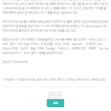
유튜브 비디오, 24시간 동안 가장 많이 본 유튜브 뮤직비디오, K팝 그룹 중 24시간 동안 가장 많
이 본 뮤직비디오 등 3개 부문에서 전 세계 신기록을 세웠다. 또, 37시간 37분 만에 1억뷰를 돌
파해 유튜브 조회수 전 세계 최단 시간 기록을 또다시 달성한 바 있다.
뮤직비디오는 자유롭고 경쾌한 방탄소년단의 퍼포먼스는 물론, 화려한 색감과 세련된 영상미로
한편의 뮤지컬 영화를 연상케 한다. 이 곡의 피처링에 참여한 세계적인 가수 할시(Halsey)가 뮤
직비디오에도 출연해 전 세계적으로 가장 뜨거운 반응을 얻고 있다.
방탄소년단은 이 곡 이외에도 7억뷰를 돌파한 'DNA'를 비롯해 '불타오르네', 'FAKE LOVE' 5
억뷰, '쩔어', 'MIC Drop' 리믹스, '피 땀 눈물', 'IDOL' 4억뷰, 'Save ME', '낫 투데이'(Not
Today) 3억뷰, '상남자', '봄날' 2억뷰, 'Danger', 'I NEED U', '호르몬 전쟁', '하루만', 'We Are
Bulletproof Pt.2', 'RUN' 등이 1억뷰를 달성한 바 있다.
윤상근 기자 sgyoon@
<저작권자 ⓒ ‘리얼타임 연예스포츠 속보,스타의 모든 것’ 스타뉴스, 무단전재 및 재배포 금지>
목록
서