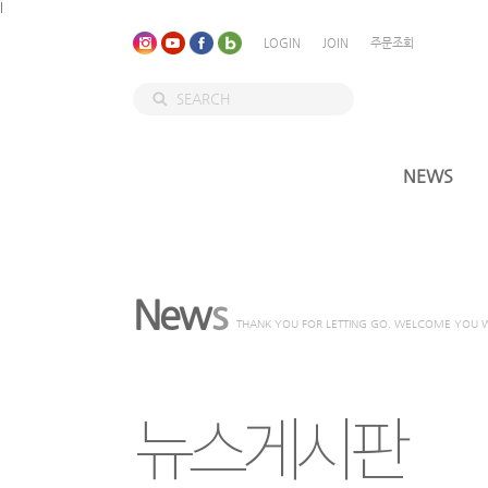
l
LOGIN
JOIN
주문조회
NEWS
New
s
THANK YOU FOR LETTING GO. WELCOME YOU W
뉴스게시판