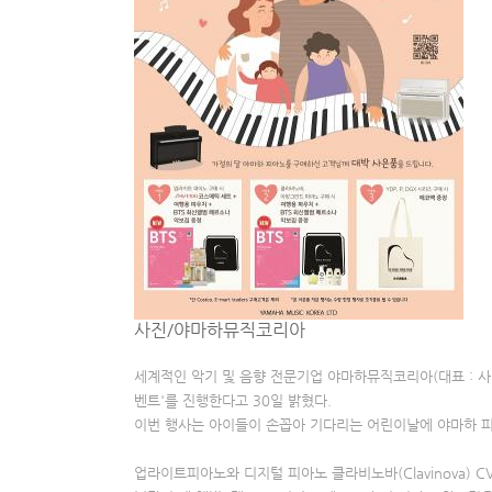
사진/야마하뮤직코리아
세계적인 악기 및 음향 전문기업 야마하뮤직코리아(대표 : 사이
벤트'를 진행한다고 30일 밝혔다.
이번 행사는 아이들이 손꼽아 기다리는 어린이날에 야마하 피
업라이트피아노와 디지털 피아노 클라비노바(Clavinova) C