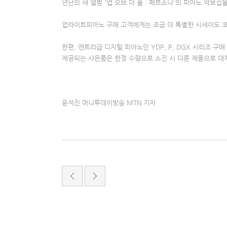
년단의 새 앨범 '맵 오브 더 솔 : 페르소나'의 피아노 악보집
업라이트피아노 구매 고객에게는 조금 더 특별한 시세이도 
한편, 엔트리급 디지털 피아노인 YDP, P, DGX 시리즈 
제공되는 사은품은 한정 수량으로 소진 시 다른 제품으로 대체
윤석진 머니투데이방송 MTN 기자
서
울
출
장
안
마