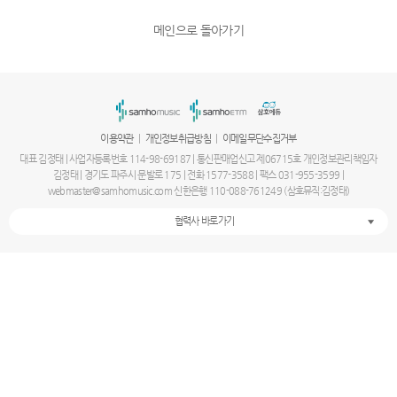
메인으로 돌아가기
|
|
이용약관
개인정보취급방침
이메일무단수집거부
대표 김정태 | 사업자등록번호 114-98-69187 | 통신판매업신고 제06715호 개인정보관리책임자
김정태 | 경기도 파주시 문발로 175 | 전화 1577-3588 | 팩스 031-955-3599 |
webmaster@samhomusic.com 신한은행 110-088-761249 (삼호뮤직:김정태)
협력사 바로가기