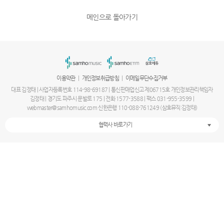
메인으로 돌아가기
|
|
이용약관
개인정보취급방침
이메일무단수집거부
대표 김정태 | 사업자등록번호 114-98-69187 | 통신판매업신고 제06715호 개인정보관리책임자
김정태 | 경기도 파주시 문발로 175 | 전화 1577-3588 | 팩스 031-955-3599 |
webmaster@samhomusic.com 신한은행 110-088-761249 (삼호뮤직:김정태)
협력사 바로가기