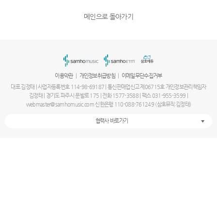
메인으로 돌아가기
|
|
이용약관
개인정보취급방침
이메일무단수집거부
대표 김정태 | 사업자등록번호 114-98-69187 | 통신판매업신고 제06715호 개인정보관리책임자
김정태 | 경기도 파주시 문발로 175 | 전화 1577-3588 | 팩스 031-955-3599 |
webmaster@samhomusic.com 신한은행 110-088-761249 (삼호뮤직:김정태)
협력사 바로가기