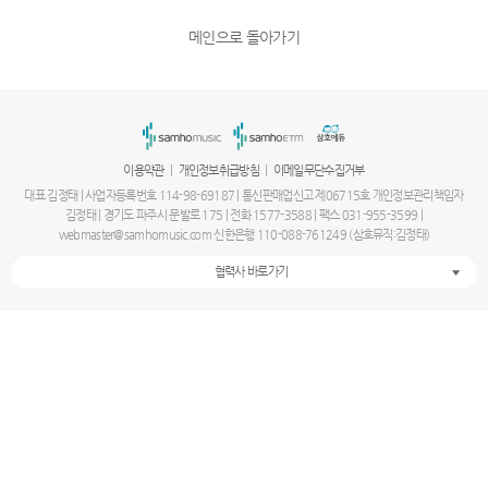
메인으로 돌아가기
|
|
이용약관
개인정보취급방침
이메일무단수집거부
대표 김정태 | 사업자등록번호 114-98-69187 | 통신판매업신고 제06715호 개인정보관리책임자
김정태 | 경기도 파주시 문발로 175 | 전화 1577-3588 | 팩스 031-955-3599 |
webmaster@samhomusic.com 신한은행 110-088-761249 (삼호뮤직:김정태)
협력사 바로가기