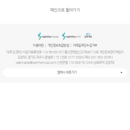
메인으로 돌아가기
|
|
이용약관
개인정보취급방침
이메일무단수집거부
대표 김정태 | 사업자등록번호 114-98-69187 | 통신판매업신고 제06715호 개인정보관리책임자
김정태 | 경기도 파주시 문발로 175 | 전화 1577-3588 | 팩스 031-955-3599 |
webmaster@samhomusic.com 신한은행 110-088-761249 (삼호뮤직:김정태)
협력사 바로가기